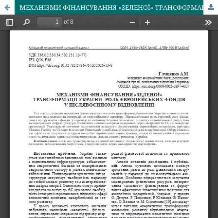
МЕХАНІЗМИ ФІНАНСУВАННЯ «ЗЕЛЕНОЇ» ТРАНСФОРМАЦІЇ УКРАЇНИ: РОЛЬ ЄВРОПЕЙСЬКИХ ФОНДІВ У ПІСЛЯВОЄННОМУ ВІДНОВЛЕННІ