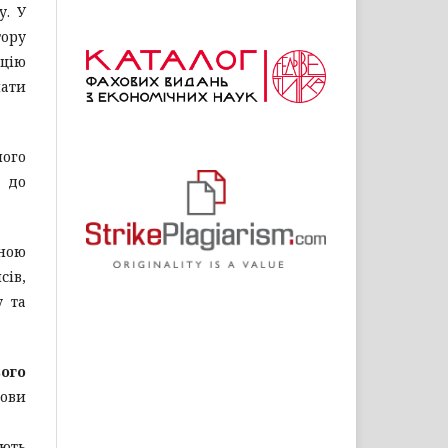
у. У
ору
ацію
лати
ого
о до
йною
сів,
у та
ього
мови
ають