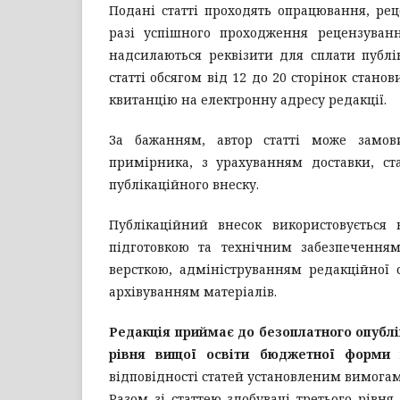
Подані статті проходять опрацювання, рец
разі успішного проходження рецензуван
надсилаються реквізити для сплати публік
статті обсягом від 12 до 20 сторінок стано
квитанцію на електронну адресу редакції.
За бажанням, автор статті може замо
примірника, з урахуванням доставки, с
публікаційного внеску.
Публікаційний внесок використовується
підготовкою та технічним забезпеченням
версткою, адмініструванням редакційної 
архівуванням матеріалів.
Редакція приймає до безоплатного опубл
рівня вищої освіти бюджетної форми
відповідності статей установленим вимогам
Разом зі статтею здобувачі третього рівн