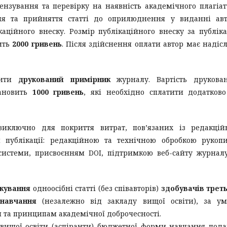
ензування та перевірку на наявність академічного плагіат
ня та прийняття статті до оприлюднення у виданні авт
аційного внеску. Розмір публікаційного внеску за публік
вить
2000 гривень
. Після здійснення оплати автор має надіс
вити
друкований примірник
журналу. Вартість друкован
тановить
1000 гривень
, які необхідно сплатити додатков
 виключно для покриття витрат, пов’язаних із редакці
 публікації: редакційною та технічною обробкою рукопи
системи, присвоєнням DOI, підтримкою веб-сайту журнал
ікування
одноосібні статті (без співавторів)
здобувачів трет
 навчання
(незалежно від закладу вищої освіти), за у
 та принципам академічної доброчесності.
я вищої освіти (аспіранти) бюджетної форми навчання под