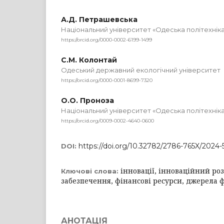
А.Д. Петрашевська
Національний університет «Одеська політехнік
https://orcid.org/0000-0002-6199-1499
С.М. Колонтай
Одеський державний екологічний університет
https://orcid.org/0000-0001-8699-7320
О.О. Проноза
Національний університет «Одеська політехнік
https://orcid.org/0009-0002-4640-0600
https://doi.org/10.32782/2786-765X/2024-
DOI:
інновації, інноваційний ро
Ключові слова:
забезпечення, фінансові ресурси, джерела 
АНОТАЦІЯ