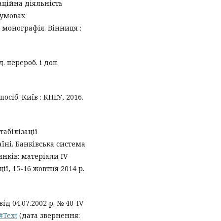
ваційна діяльність
 умовах
монографія. Вінниця :
. перероб. і доп.
осіб. Київ : КНЕУ, 2016.
табілізації
їні. Банківська система
инків: матеріали IV
ї, 15-16 жовтня 2014 р.
ід 04.07.2002 р. № 40-IV
#Text
(дата звернення: