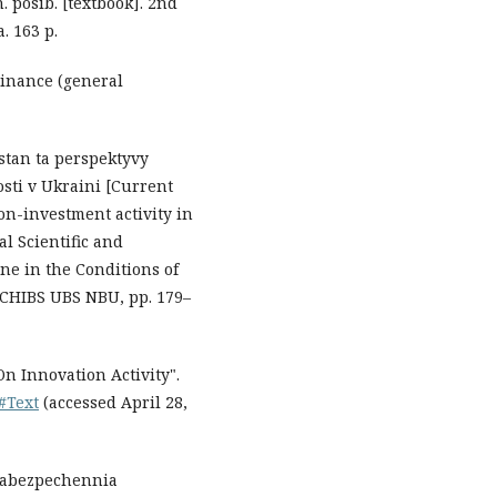
. posib. [textbook]. 2nd
. 163 p.
[Finance (general
stan ta perspektyvy
osti v Ukraini [Current
ion-investment activity in
al Scientific and
ne in the Conditions of
: CHIBS UBS NBU, pp. 179–
On Innovation Activity".
#Text
(accessed April 28,
 zabezpechennia