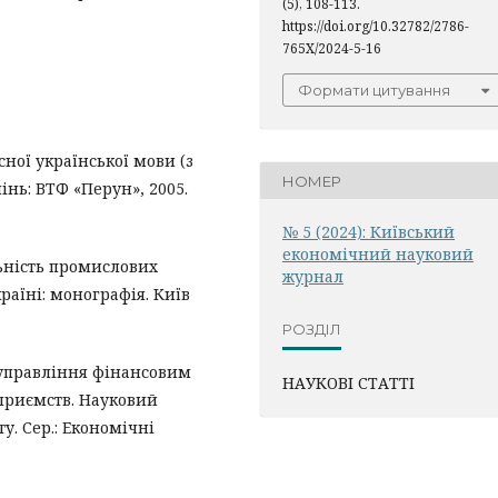
(5), 108-113.
https://doi.org/10.32782/2786-
765X/2024-5-16
Формати цитування
ної української мови (з
НОМЕР
рпінь: ВТФ «Перун», 2005.
№ 5 (2024): Київський
економічний науковий
льність промислових
журнал
раїні: монографія. Київ
РОЗДІЛ
м управління фінансовим
НАУКОВІ СТАТТІ
приємств. Науковий
у. Сер.: Економічні