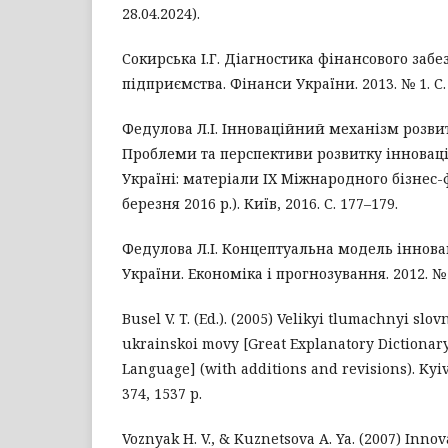
28.04.2024).
Сокирська І.Г. Діагностика фінансового заб
підприємства. Фінанси України. 2013. № 1. С.
Федулова Л.І. Інноваційний механізм розвит
Проблеми та перспективи розвитку інноваці
Україні: матеріали ІХ Міжнародного бізнес-
березня 2016 р.). Київ, 2016. С. 177–179.
Федулова Л.І. Концептуальна модель інновац
України. Економіка і прогнозування. 2012. № 1
Busel V. T. (Ed.). (2005) Velikyi tlumachnyi slo
ukrainskoi movy [Great Explanatory Dictionar
Language] (with additions and revisions). Kyiv;
374, 1537 p.
Voznyak H. V., & Kuznetsova A. Ya. (2007) Innov