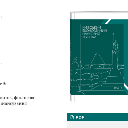
а»
а»
5-16
звиток, фінансове
фінансування
PDF