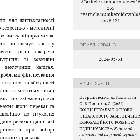
##article.numberofviews#
265
##article.numberofdownlo
цій для життєздатності
ds## 131
 теоретико - методичні
розвитку підприємства.
тів чи послуг, так і у
ОПУБЛІКОВАНО
ивчено різні джерела
2024-05-31
нутрішні та зовнішні
, венчурний капітал,
 проблеми фінансування
 питання необхідності
ЯК ЦИТУВАТИ
 статті міститься огляд
Петрашевська, А., Колонтай,
ня, що забезпечується
С., & Проноза, О. (2024).
ження щодо переваг та
КОНЦЕПТУАЛЬНІ ОСНОВИ
дповідно до наукових
ФІНАНСОВОГО ЗАБЕЗПЕЧЕНН
адано рекомендації, які
ІННОВАЦІЙНОГО РОЗВИТКУ
ПІДПРИЄМСТВА.
Київський
приємства при виборі
економічний науковий журнал
,
ційних проєктів.