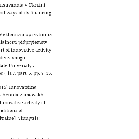
ansuvannia v Ukraini
and ways of its financing
14) Mekhanizm upravlinnia
ialnosti pidpryiemstv
 of innovative activity
 derzavnogo
tate University :
, is.7, part. 5, pp. 9–13.
(2015) Innovatsiina
zpechennia v umovakh
nnovative activity of
nditions of
raine]. Vinnytsia: