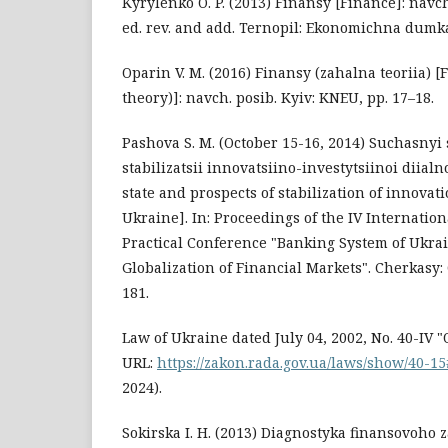
Kyrylenko O. P. (2013) Finansy [Finance]: navch
ed. rev. and add. Ternopil: Ekonomichna dumka
Oparin V. M. (2016) Finansy (zahalna teoriia) 
theory)]: navch. posib. Kyiv: KNEU, pp. 17–18.
Pashova S. M. (October 15-16, 2014) Suchasnyi 
stabilizatsii innovatsiino-investytsiinoi diialn
state and prospects of stabilization of innovat
Ukraine]. In: Proceedings of the IV Internation
Practical Conference "Banking System of Ukrai
Globalization of Financial Markets". Cherkasy
181.
Law of Ukraine dated July 04, 2002, No. 40-IV "
URL:
https://zakon.rada.gov.ua/laws/show/40-15
2024).
Sokirska I. H. (2013) Diagnostyka finansovoho