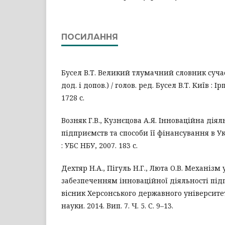
ПОСИЛАННЯ
Бусел В.Т. Великий тлумачний словник сучас
дод. і допов.) / голов. ред. Бусел В.Т. Київ : І
1728 с.
Возняк Г.В., Кузнєцова А.Я. Інноваційна дія
підприємств та способи її фінансування в Ук
: УБС НБУ, 2007. 183 с.
Дехтяр Н.А., Пігуль Н.Г., Люта О.В. Механіз
забезпеченням інноваційної діяльності під
вісник Херсонського державного університет
науки. 2014. Вип. 7. Ч. 5. С. 9–13.