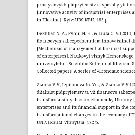
promyslovykh pidpryiemstv ta sposoby yii fin
[Innovative activity of industrial enterprises 
in Ukraine]. Kyiv: UBS NBU, 183 p.
Dekhtiar N. A., Pyhul N. H., & Liuta O. V. (20
finansovym zabezpechenniam innovatsiinoi di
[Mechanism of management of financial support
of enterprises]. Naukovyi visnyk Hersonskogo
universytetu – Scientific Bulletin of Kherson S
Collected papers. А series of «Economic sciences»
Zianko V. V., Iepifanova Iu. Yu., & Zianko V. V. 
diialnist pidpryiemstv ta yii finansove zabe
transformatsiinykh zmin ekonomiky Ukrainy [I
enterprises and its financial support in the co
transformational changes in the economy of Uk
UNIVERSUM-Vinnytsia, 172 p.