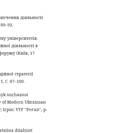
езпечення діяльності
 89–93.
ку університетів.
йної діяльності в
форуму (Київ, 17
ійної стратегії
. С. 87–100.
vnyk suchasnoi
y of Modern Ukrainian
 Irpin: VTF "Perun", p.
atsiina diialnist