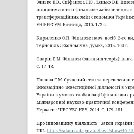
Зянько В.В., Єпіфанова І.Ю., Зянько В.В. Інно
підприємств та її фінансове забезпечення в
трансформаційних змін економіки України: 
УНІВЕРСУМ-Вінниця, 2015. 172 с.
Кириленко О.П. Фінанси: навч. посіб. 2-ге вид
Тернопіль : Економічна думка, 2013. 163 с.
Опарін В.М. Фінанси (загальна теорія): навч. п
С. 17–18.
Пашова С.М. Сучасний стан та перспективи с
інноваційно-інвестиційної діяльності в Укра
України в умовах глобалізації фінансових р
Міжнародної науково-практичної конференці
Черкаси : ЧІБС УБС НБУ, 2014. С. 179–181.
Про інноваційну діяльність : Закон України в
URL:
https://zakon.rada.gov.ua/laws/show/40-15