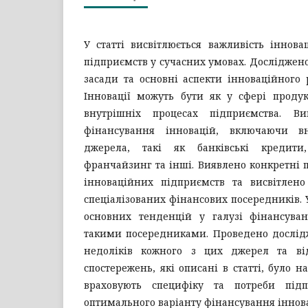
У статті висвітлюється важливість іннова
підприємств у сучасних умовах. Досліджено
засади та основні аспекти інноваційного 
Інновації можуть бути як у сфері продук
внутрішніх процесах підприємства. В
фінансування інновацій, включаючи в
джерела, такі як банківські кредити
франчайзинг та інші. Виявлено конкретні
інноваційних підприємств та висвітлено
спеціалізованих фінансових посередників. У
основних тенденцій у галузі фінансуван
такими посередниками. Проведено дослід
недоліків кожного з цих джерел та ві
спостережень, які описані в статті, було н
враховують специфіку та потреби під
оптимального варіанту фінансування іннова