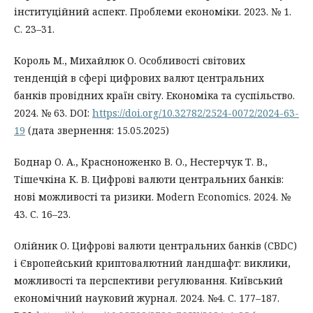
інституційний аспект. Проблеми економіки. 2023. № 1.
С. 23–31.
Король М., Михайлюк О. Особливості світових
тенденцій в сфері цифрових валют центральних
банків провідних країн світу. Економіка та суспільство.
2024. № 63. DOI:
https://doi.org/10.32782/2524-0072/2024-63-
19
(дата звернення: 15.05.2025)
Боднар О. А., Красноноженко В. О., Нестерчук Т. В.,
Тішечкіна К. В. Цифрові валюти центральних банків:
нові можливості та ризики. Modern Economics. 2024. №
43. С. 16–23.
Олійник О. Цифрові валюти центральних банків (CBDC)
і Європейський криптовалютний ландшафт: виклики,
можливості та перспективи регулювання. Київський
економічний науковий журнал. 2024. №4. С. 177–187.