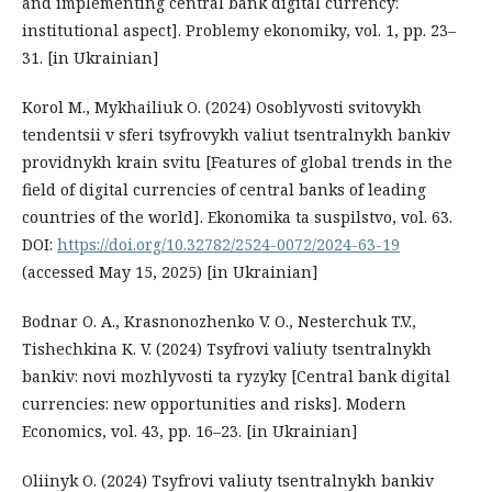
and implementing central bank digital currency:
institutional aspect]. Problemy ekonomiky, vol. 1, рр. 23–
31. [in Ukrainian]
Korol M., Mykhailiuk O. (2024) Osoblyvosti svitovykh
tendentsii v sferi tsyfrovykh valiut tsentralnykh bankiv
providnykh krain svitu [Features of global trends in the
field of digital currencies of central banks of leading
countries of the world]. Ekonomika ta suspilstvо, vol. 63.
DOI:
https://doi.org/10.32782/2524-0072/2024-63-19
(accessed May 15, 2025) [in Ukrainian]
Bodnar O. A., Krasnonozhenko V. O., Nesterchuk T.V.,
Tishechkina K. V. (2024) Tsyfrovi valiuty tsentralnykh
bankiv: novi mozhlyvosti ta ryzyky [Central bank digital
currencies: new opportunities and risks]. Modern
Economics, vol. 43, рр. 16–23. [in Ukrainian]
Oliinyk O. (2024) Tsyfrovi valiuty tsentralnykh bankiv