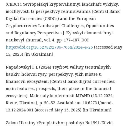
(CBDC) i Yevropeiskyi kryptovaliutnyi landshaft: vyklyky,
mozhlyvosti ta perspektyvy rehuliuvannia [Central Bank
Digital Currencies (CBDCs) and the European
Cryptocurrency Landscape: Challenges, Opportunities
and Regulatory Perspectives]. Kyivskyi ekonomichnyi
naukovyi zhurnal, vol. 4, рр. 177–187. DOI:
https://doi.org/10.32782/2786-765X/2024-4-25
(accessed May
15, 2025) [in Ukrainian]
Napadovskyi I. I. (2024) Tsyfrovi valiuty tsentralnykh
bankiv: holovni rysy, perspektyvy, yikh mistse u
finansovii ekosystemi [Central bank digital currencies:
main features, prospects, their place in the financial
ecosystem]. Materialy konferentsii MTsND (13.12.2024;
Rivne, Ukraina), p. 50–52. Available at: 10.62731/mcnd-
13.12.2024.001 (accessed May 15, 2025) [in Ukrainian]
Zakon Ukrainy «Pro platizhni posluhy» № 1591-IX vid