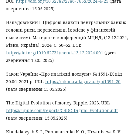
DOI:
https://doi.org/10.32782/2786-765X/2024-4-25
(дата
звернення: 15.05.2025)
Нападовський І. Цифрові валюти центральних банків:
головні риси, перспективи, їх місце у фінансовій
екосистемі. Матеріали конференцій МЦНД, (13.12.2024;
Рівне, Україна), 2024. С. 50–52. DOI:
https://doi.org/1010.62731/mcnd-13.12.2024.001
(дата
звернення 15.05.2025)
Закон України «Про платіжні послуги» № 1591-IX від
30.06. 2021 р. URL:
https://zakon.rada.gov.ua/go/1591-20
(дата звернення 15.05.2025)
The Digital Evolution of money. Ripple. 2023. URL:
https://ripple.com/reports/CBDC-Digital-Evolution.pdf
(дата звернення: 15.05.2025)
Khodakevych S. I., Ponomarenko K. O., Urvantseva S. V.