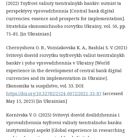
(2022) Tsyfrovi valiuty tsentralnykh bankiv: sutnist ta
perspektyvy vprovadzhennia [Central bank digital
currencies: essence and prospects for implementation].
Stratehiia ekonomichnoho rozvytku Ukrainy, vol. 50, рр.
71–81. [in Ukrainian]
Chernyshova O. B., Vozniakovska K. A., Bashlai S. V. (2021)
Svitovyi dosvid rozvytku tsyfrovykh valiut tsentralnykh
bankiv i yoho vprovadzhennia v Ukrainy [World
experience in the development of central bank digital
currencies and its implementation in Ukraine].
Ekonomika ta suspilstvo, vol. 33. DOI:
https://doi.org/10.32782/2524-0072/2021-33-87
(accessed
May 15, 2025) [in Ukrainian]
Kornivska V. O. (2023) Svitovyi dosvid doslidzhennia i
vprovadzhennia tsyfrovoi valiuty tsentralnoho banku:
instytutsiinyi aspekt [Global experience in researching