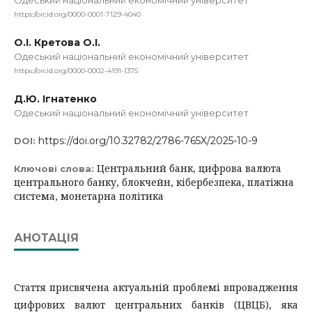
Одеський національний економічний університет
https://orcid.org/0000-0001-7129-4040
О.І. Кретова О.І.
Одеський національний економічний університет
https://orcid.org/0000-0002-4191-1375
Д.Ю. Ігнатенко
Одеський національний економічний університет
https://doi.org/10.32782/2786-765X/2025-10-9
DOI:
Центральний банк, цифрова валюта
Ключові слова:
центрального банку, блокчейн, кібербезпека, платіжна
система, монетарна політика
АНОТАЦІЯ
Стаття присвячена актуальній проблемі впровадження
цифрових валют центральних банків (ЦВЦБ), яка