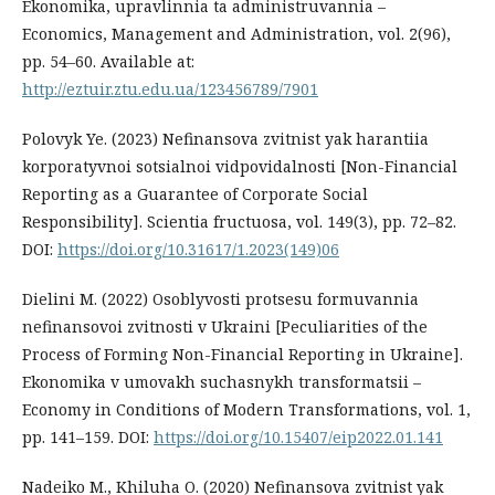
Ekonomika, upravlinnia ta administruvannia –
Economics, Management and Administration, vol. 2(96),
pp. 54–60. Available at:
http://eztuir.ztu.edu.ua/123456789/7901
Polovyk Ye. (2023) Nefinansova zvitnist yak harantiia
korporatyvnoi sotsialnoi vidpovidalnosti [Non-Financial
Reporting as a Guarantee of Corporate Social
Responsibility]. Scientia fructuosa, vol. 149(3), pp. 72–82.
DOI:
https://doi.org/10.31617/1.2023(149)06
Dielini M. (2022) Osoblyvosti protsesu formuvannia
nefinansovoi zvitnosti v Ukraini [Peculiarities of the
Process of Forming Non-Financial Reporting in Ukraine].
Ekonomika v umovakh suchasnykh transformatsii –
Economy in Conditions of Modern Transformations, vol. 1,
pp. 141–159. DOI:
https://doi.org/10.15407/eip2022.01.141
Nadeiko M., Khiluha O. (2020) Nefinansova zvitnist yak