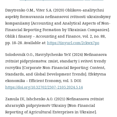
Dmytrenko O.M., Viter S.A. (2020) Oblikovo-analitychni
aspekty formuvannia nefinansovoi zvitnosti ukrainskymy
kompaniiamy [Accounting and Analytical Aspects of Non-
Financial Reporting Formation by Ukrainian Companies].
Oblik i finansy – Accounting and Finance, vol. 2, no. 88,
pp. 18–28. Available at:
https://tinyurl.com/2ckwx7po
Solodovnik O.O., Havrylychenko Ye.V. (2024) Nefinansova
zvitnist pidpryiemstva: zmist, standarty i svitovi trendy
rozvytku [Corporate Non-Financial Reporting: Content,
Standards, and Global Development Trends]. Efektyvna
ekonomika – Efficient Economy, vol. 5. DOI:
https://doi.org/10.32702/2307-2105.2024.5.14
Zamula I.V., Ishchenko A.O. (2021) Nefinansova zvitnist
ahrarnykh pidpryiemstv Ukrainy [Non-Financial
Reporting of Agricultural Enterprises in Ukraine].