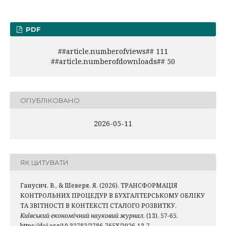
PDF
##article.numberofviews## 111
##article.numberofdownloads## 50
ОПУБЛІКОВАНО
2026-05-11
ЯК ЦИТУВАТИ
Ганусич, В., & Шеверя, Я. (2026). ТРАНСФОРМАЦІЯ
КОНТРОЛЬНИХ ПРОЦЕДУР В БУХГАЛТЕРСЬКОМУ ОБЛІКУ
ТА ЗВІТНОСТІ В КОНТЕКСТІ СТАЛОГО РОЗВИТКУ.
Київський економічний науковий журнал
, (13), 57-65.
https://doi.org/10.32782/2786-765X/2026-13-7