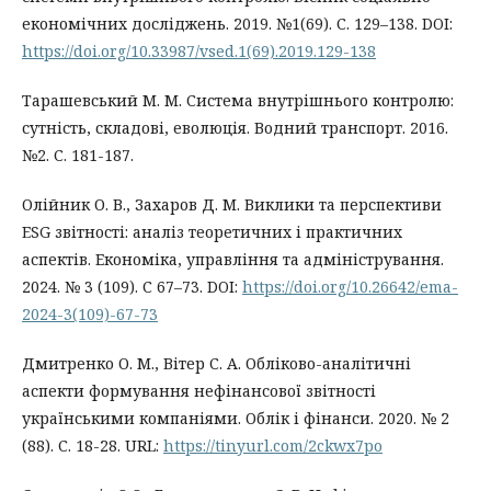
економічних досліджень. 2019. №1(69). С. 129–138. DOI:
https://doi.org/10.33987/vsed.1(69).2019.129-138
Тарашевський М. М. Система внутрішнього контролю:
сутність, складові, еволюція. Водний транспорт. 2016.
№2. С. 181-187.
Олійник О. В., Захаров Д. М. Виклики та перспективи
ESG звітності: аналіз теоретичних і практичних
аспектів. Економіка, управління та адміністрування.
2024. № 3 (109). С 67–73. DOI:
https://doi.org/10.26642/ema-
2024-3(109)-67-73
Дмитренко О. М., Вітер С. А. Обліково-аналітичні
аспекти формування нефінансової звітності
українськими компаніями. Облік і фінанси. 2020. № 2
(88). С. 18-28. URL:
https://tinyurl.com/2ckwx7po