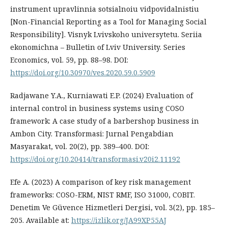
instrument upravlinnia sotsialnoiu vidpovidalnistiu
[Non-Financial Reporting as a Tool for Managing Social
Responsibility]. Visnyk Lvivskoho universytetu. Seriia
ekonomichna – Bulletin of Lviv University. Series
Economics, vol. 59, pp. 88–98. DOI:
https://doi.org/10.30970/ves.2020.59.0.5909
Radjawane Y.A., Kurniawati E.P. (2024) Evaluation of
internal control in business systems using COSO
framework: A case study of a barbershop business in
Ambon City. Transformasi: Jurnal Pengabdian
Masyarakat, vol. 20(2), pp. 389–400. DOI:
https://doi.org/10.20414/transformasi.v20i2.11192
Efe A. (2023) A comparison of key risk management
frameworks: COSO-ERM, NIST RMF, ISO 31000, COBIT.
Denetim Ve Güvence Hizmetleri Dergisi, vol. 3(2), pp. 185–
205. Available at:
https://izlik.org/JA99XP55AJ