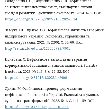
Солодовнік О.О., Гавриличенко Є. В. Нефінансова
звітність підприємства: зміст, стандарти і світові
тренди розвитку. Ефективна економіка. 2024. № 5. DOI:
https://doi.org/10.32702/2307-2105.2024.5.14
Замула І.В., Іщенко А.О. Нефінансова звітність аграрних
підприємств України. Економіка, управління та
адміністрування. 2021. № 2(96). С. 54-60. URL:
http://eztuir.ztu.edu.ua/123456789/7901
Польовик Є. Нефінансова звітність як гарантія
корпоративної соціальної відповідальності. Scientia
fructuosa. 2023. № 149, 3. с. 72–82. DOI:
https://doi.org/10.31617/1.2023(149)06
Дєліні М. Особливості процесу формування
нефінансової звітності в Україні. Економіка в умовах
сучасних трансформацій. 2022. № 1. С. 141-159. DOI:
https://doi.org/10.15407/eip2022.01.141