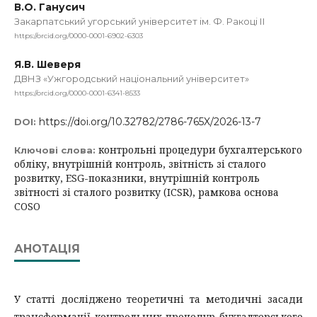
В.О. Ганусич
Закарпатський угорський університет ім. Ф. Ракоці ІІ
https://orcid.org/0000-0001-6902-6303
Я.В. Шеверя
ДВНЗ «Ужгородський національний університет»
https://orcid.org/0000-0001-6341-8533
https://doi.org/10.32782/2786-765X/2026-13-7
DOI:
контрольні процедури бухгалтерського
Ключові слова:
обліку, внутрішній контроль, звітність зі сталого
розвитку, ESG-показники, внутрішній контроль
звітності зі сталого розвитку (ICSR), рамкова основа
COSO
АНОТАЦІЯ
У статті досліджено теоретичні та методичні засади
трансформації контрольних процедур бухгалтерського