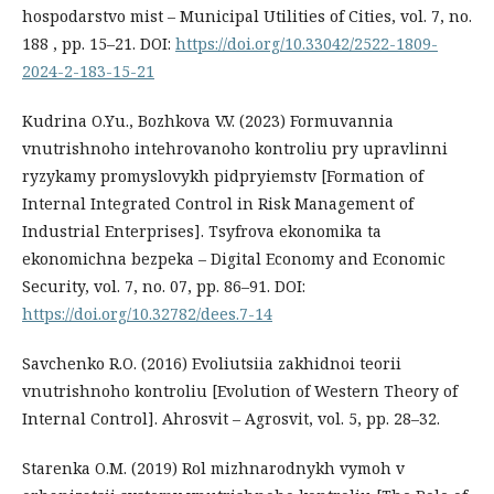
hospodarstvo mist – Municipal Utilities of Cities, vol. 7, no.
188 , pp. 15–21. DOI:
https://doi.org/10.33042/2522-1809-
2024-2-183-15-21
Kudrina O.Yu., Bozhkova V.V. (2023) Formuvannia
vnutrishnoho intehrovanoho kontroliu pry upravlinni
ryzykamy promyslovykh pidpryiemstv [Formation of
Internal Integrated Control in Risk Management of
Industrial Enterprises]. Tsyfrova ekonomika ta
ekonomichna bezpeka – Digital Economy and Economic
Security, vol. 7, no. 07, pp. 86–91. DOI:
https://doi.org/10.32782/dees.7-14
Savchenko R.O. (2016) Evoliutsiia zakhidnoi teorii
vnutrishnoho kontroliu [Evolution of Western Theory of
Internal Control]. Ahrosvit – Agrosvit, vol. 5, pp. 28–32.
Starenka O.M. (2019) Rol mizhnarodnykh vymoh v