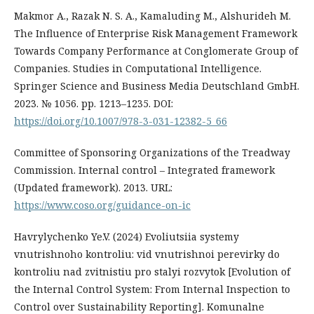
Makmor A., Razak N. S. A., Kamaluding M., Alshurideh M.
The Influence of Enterprise Risk Management Framework
Towards Company Performance at Conglomerate Group of
Companies. Studies in Computational Intelligence.
Springer Science and Business Media Deutschland GmbH.
2023. № 1056. pp. 1213–1235. DOI:
https://doi.org/10.1007/978-3-031-12382-5_66
Committee of Sponsoring Organizations of the Treadway
Commission. Internal control – Integrated framework
(Updated framework). 2013. URL:
https://www.coso.org/guidance-on-ic
Havrylychenko Ye.V. (2024) Evoliutsiia systemy
vnutrishnoho kontroliu: vid vnutrishnoi perevirky do
kontroliu nad zvitnistiu pro stalyi rozvytok [Evolution of
the Internal Control System: From Internal Inspection to
Control over Sustainability Reporting]. Komunalne