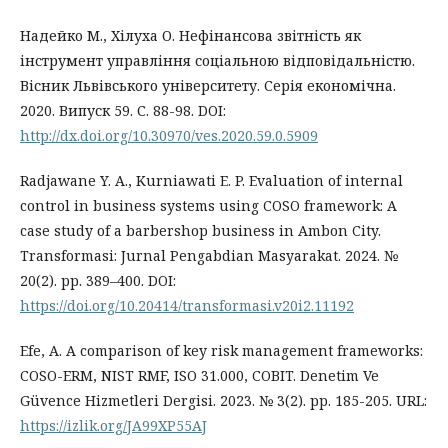
Надейко М., Хілуха О. Нефінансова звітність як
інструмент управління соціальною відповідальністю.
Вісник Львівського університету. Серія економічна.
2020. Випуск 59. С. 88-98. DOI:
http://dx.doi.org/10.30970/ves.2020.59.0.5909
Radjawane Y. A., Kurniawati E. P. Evaluation of internal
control in business systems using COSO framework: A
case study of a barbershop business in Ambon City.
Transformasi: Jurnal Pengabdian Masyarakat. 2024. №
20(2). pp. 389–400. DOI:
https://doi.org/10.20414/transformasi.v20i2.11192
Efe, A. A comparison of key risk management frameworks:
COSO-ERM, NIST RMF, ISO 31.000, COBIT. Denetim Ve
Güvence Hizmetleri Dergisi. 2023. № 3(2). pp. 185-205. URL:
https://izlik.org/JA99XP55AJ