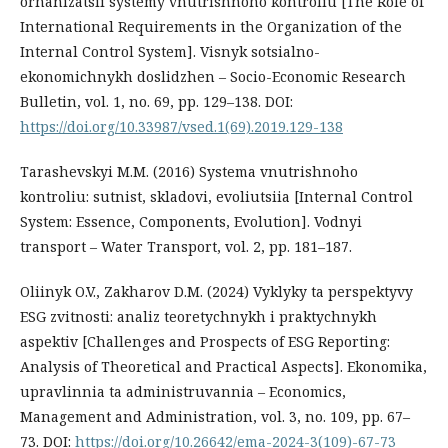
orhanizatsii systemy vnutrishnoho kontroliu [The Role of
International Requirements in the Organization of the
Internal Control System]. Visnyk sotsialno-
ekonomichnykh doslidzhen – Socio-Economic Research
Bulletin, vol. 1, no. 69, pp. 129–138. DOI:
https://doi.org/10.33987/vsed.1(69).2019.129-138
Tarashevskyi M.M. (2016) Systema vnutrishnoho
kontroliu: sutnist, skladovi, evoliutsiia [Internal Control
System: Essence, Components, Evolution]. Vodnyi
transport – Water Transport, vol. 2, pp. 181–187.
Oliinyk O.V., Zakharov D.M. (2024) Vyklyky ta perspektyvy
ESG zvitnosti: analiz teoretychnykh i praktychnykh
aspektiv [Challenges and Prospects of ESG Reporting:
Analysis of Theoretical and Practical Aspects]. Ekonomika,
upravlinnia ta administruvannia – Economics,
Management and Administration, vol. 3, no. 109, pp. 67–
73. DOI:
https://doi.org/10.26642/ema-2024-3(109)-67-73