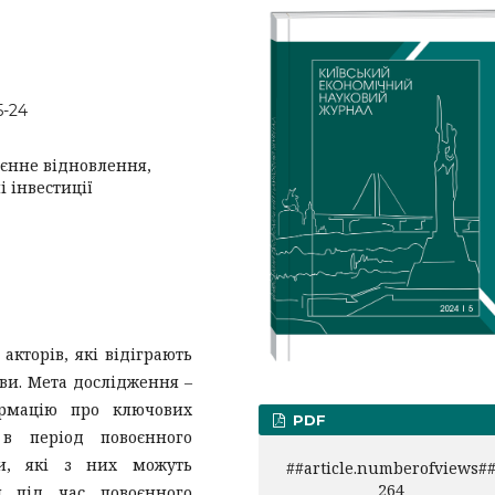
5-24
оєнне відновлення,
 інвестиції
акторів, які відіграють
ви. Мета дослідження –
ормацію про ключових
PDF
 в період повоєнного
ти, які з них можуть
##article.numberofviews#
264
и під час повоєнного