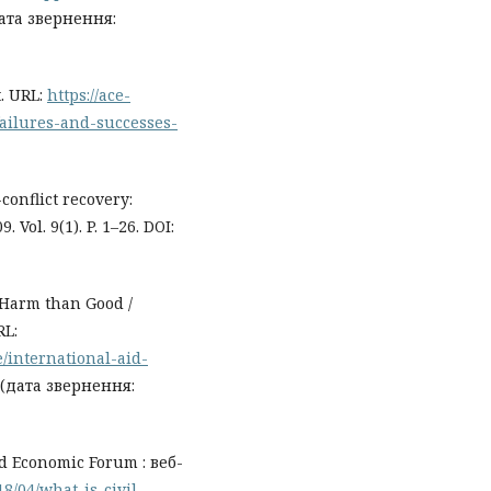
ата звернення:
t. URL:
https://ace-
failures-and-successes-
-conflict recovery:
 Vol. 9(1). P. 1–26. DOI:
Harm than Good /
RL:
e/international-aid-
(дата звернення:
rld Economic Forum : веб-
8/04/what-is-civil-