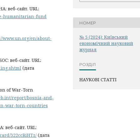
A: веб-сайт. URL:
ne-humanitarian-fund
НОМЕР
№ 5 (2024): Київський
://www.un.org/en/about-
економічний науковий
журнал
SOC: веб-сайт. URL:
РОЗДІЛ
ding.shtml
(дата
НАУКОВІ СТАТТІ
ion of War-Torn
web.int/report/bosnia-and-
on-war-torn-countries
: веб-сайт. URL:
/card/322ccRiHTz/
(дата