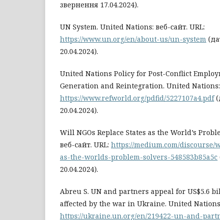
звернення 17.04.2024).
UN System. United Nations: веб-сайт. URL:
https://www.un.org/en/about-us/un-system
(да
20.04.2024).
United Nations Policy for Post-Conflict Emplo
Generation and Reintegration. United Nations:
https://www.refworld.org/pdfid/5227107a4.pdf
(
20.04.2024).
Will NGOs Replace States as the World’s Prob
веб-сайт. URL:
https://medium.com/discourse/w
as-the-worlds-problem-solvers-548583b85a5c
20.04.2024).
Abreu S. UN and partners appeal for US$5.6 bil
affected by the war in Ukraine. United Nations
https://ukraine.un.org/en/219422-un-and-part