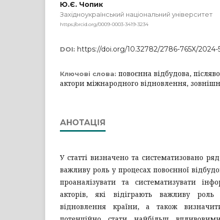
Ю.Є. Чопик
Західноукраїнський національний університет
https://orcid.org/0009-0003-3419-3234
https://doi.org/10.32782/2786-765X/2024-
DOI:
повоєнна відбудова, післяв
Ключові слова:
актори міжнародного відновлення, зовнішні
АНОТАЦІЯ
У статті визначено та систематизовано ряд 
важливу роль у процесах повоєнної відбудо
проаналізувати та систематизувати інф
акторів, які відіграють важливу роль
відновлення країни, а також визначи
потенційно стати найбільш впливовим