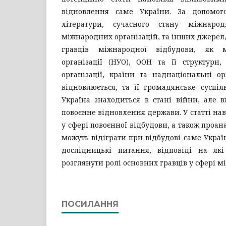
відновлення саме України. За допомого
літератури, сучасного стану міжнарод
міжнародних організацій, та інших джерел,
гравців міжнародної відбудови, як м
організації (НУО), ООН та її структури,
організації, країни та наднаціональні ор
відновлюється, та її громадянське суспіл
Україна знаходиться в стані війни, але 
повоєнне відновлення держави. У статті на
у сфері повоєнної відбудови, а також проан
можуть відіграти при відбудові саме Украї
дослідницькі питання, відповіді на як
розглянути ролі основних гравців у сфері м
ПОСИЛАННЯ