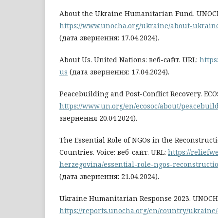
About the Ukraine Humanitarian Fund. UNOCH
https://www.unocha.org/ukraine/about-ukrai
(дата звернення: 17.04.2024).
About Us. United Nations: веб-сайт. URL:
https
us
(дата звернення: 17.04.2024).
Peacebuilding and Post-Conflict Recovery. ECO
https://www.un.org/en/ecosoc/about/peacebuil
звернення 20.04.2024).
The Essential Role of NGOs in the Reconstruct
Countries. Voice: веб-сайт. URL:
https://relief
herzegovina/essential-role-ngos-reconstructi
(дата звернення: 21.04.2024).
Ukraine Humanitarian Response 2023. UNOCHA
https://reports.unocha.org/en/country/ukraine