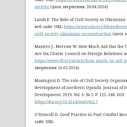
society/
(дата звернення: 20.04.2024).
Landi E. The Role of Civil Society in Ukrainian
веб-сайт. URL:
https://www.csis.org/blogs/deve
civil-society-ukrainian-reconstruction
(дата з
Masters J., Merrow W. How Much Aid Has the U
Are Six Charts. Council on Foreign Relations: в
https://www.cfr.org/article/how-much-us-aid-
звернення 10.05.2024).
Musinguzi D. The role of Civil Society Organisa
development of northern Uganda. Journal of S
Development. 2019. Vol. 6. № 2. P. 122–148. DOI:
https://doi.org/10.4314/jssd.v6i2.7
O’Driscoll D. Good Practice in Post-Conflict Re
сайт. URL: