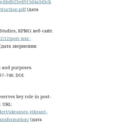
ia/5c6bdb23ed915d4a343cb
truction.pdf
(дата
Studies, KPMG: веб-сайт.
2/12/post-war-
(дата звернення:
s and purposes.
37–746. DOI:
eserves key role in post-
. URL:
lert/ukraines-vibrant-
ransformation/
(дата