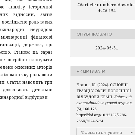
##article.numberofdownlo
ю аналізу історичної
ds## 154
них відносин, звітів
 досліджено роль таких
іжнародні неурядові
ОПУБЛІКОВАНО
 міжнародні фінансові
ганізації, держава, що
2024-05-31
ьство. Станом на зараз
вже потрібно планувати
ведено основних акторів
ЯК ЦИТУВАТИ
алізовано яку роль вони
ни. Стаття наводить три
Чопик, Ю. (2024). ОСНОВНІ
і дозволяють детально
ГРАВЦІ У СФЕРІ ПОВОЄННОЇ
іжнародної відбудови.
ВІДБУДОВИ КРАЇН.
Київський
економічний науковий журнал
,
(5), 166-176.
https://doi.org/10.32782/2786-
765X/2024-5-24
Формати цитування