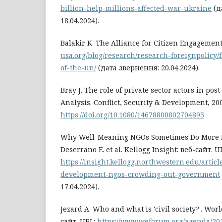
billion-help-millions-affected-war-ukraine
(д
18.04.2024).
Balakir K. The Alliance for Citizen Engagemen
usa.org/blog/research/research-foreignpolicy/
of-the-un/
(дата звернення: 20.04.2024).
Bray J. The role of private sector actors in post
Analysis. Conflict, Security & Development, 2009.
https://doi.org/10.1080/14678800802704895
Why Well-Meaning NGOs Sometimes Do More 
Deserrano E. et al. Kellogg Insight: веб-сайт. U
https://insight.kellogg.northwestern.edu/articl
development-ngos-crowding-out-government
17.04.2024).
Jezard A. Who and what is 'civil society?'. Wo
сайт. URL:
https://www.weforum.org/agenda/201