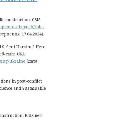
 Reconstruction. CSIS:
lopment-dispatch/role-
вернення: 17.04.2024).
.S. Sent Ukraine? Here
еб-сайт. URL:
going-ukraine
(дата
tions in post-conflict
cience and Sustainable
construction, K4D: веб-