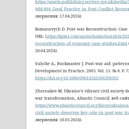
https://assets.publishing.service.gov.uk/med
9dd/494_Good_Practice_in_Post-Conflict_Recons
звернення: 17.04.2024).
Romanovych D. Post-war Reconstruction: Case 
URL:
https://kpmg.com/ua/en/home/insights/202
reconstruction-of-economy-case-studies.html
20.04.2024).
Suhrke A., Buckmaster J. Post-war aid: pattern
Development in Practice. 2005. Vol. 15. № 6. P. 7
https://doi.org/10.1080/09614520500296302
Zhernakov M. Ukraine’s vibrant civil society d
war transformation, Atlantic Council: веб-сайт
https://www.atlanticcouncil.org/blogs/ukrainea
civil-society-deserves-key-role-in-post-war-t
звернення: 10.05.2024).