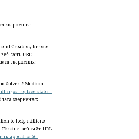
та звернення:
yment Creation, Income
 веб-сайт. URL:
дата звернення:
lem Solvers? Medium:
ill-ngos-replace-states-
(дата звернення:
lion to help millions
 Ukraine: веб-сайт. URL:
ners-appeal-us56-