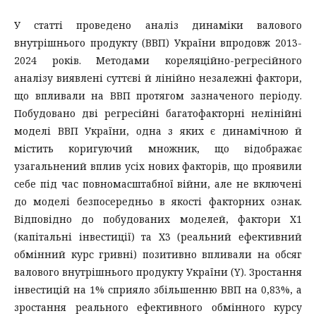
У статті проведено аналіз динаміки валового
внутрішнього продукту (ВВП) України впродовж 2013-
2024 років. Методами кореляційно-регресійного
аналізу виявлені суттєві й лінійно незалежні фактори,
що впливали на ВВП протягом зазначеного періоду.
Побудовано дві регресійні багатофакторні нелінійні
моделі ВВП України, одна з яких є динамічною й
містить коригуючий множник, що відображає
узагальнений вплив усіх нових факторів, що проявили
себе під час повномасштабної війни, але не включені
до моделі безпосередньо в якості факторних ознак.
Відповідно до побудованих моделей, фактори X1
(капітальні інвестиції) та X3 (реальний ефективний
обмінний курс гривні) позитивно впливали на обсяг
валового внутрішнього продукту України (Y). Зростання
інвестицій на 1% сприяло збільшенню ВВП на 0,83%, а
зростання реального ефективного обмінного курсу