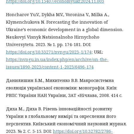
https://doi.org/10.15407/economyukr.2024.11.003
Honcharov Yu.V., Dykha M.V., Voronina V., Milka A.,
Klymenchukova N. Forecasting the innovation of
Ukraine’s economic development in a global dimension.
Naukovyi Visnyk Natsionalnoho Hirnychoho
Universytetu. 2023. № 1. pp. 174-181. DOI:
https://doi.org/10.33271/nvngu/2023-1/174;
URL:
https://nvngu.in.ua/index.php/en/archive/on-the-
issues/1890-2023/content-1-2023/6496-174
Данилишин Б.М., Микитенко В.В. Макросистемна
еволюція української економіки: монографія. Київ:
РВПС України НАН України, ЗАТ «Нічлава, 2008. 414 с.
Диха М., Диха В. Рівень інноваційності розвитку
України в глобальному вимірі та окреслення його
перспектив. Київський економічний науковий журнал.
2023. № 2. С. 5-15. DOI:
https://doi.org/10.32782/2786-