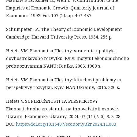
Mankiw N.G., Romer D., Weil D. A Contribution to the
Empirics of Economic Growth. Quarterly Journal of
Economics. 1992. Vol. 107 (2). pp. 407-437.
Schumpeter J.A. The Theory of Economic Development.
Cambridge: Harvard University Press, 1934. 255 p.
Heiets V.M. Ekonomika Ukrainy: stratehiia i polityka
dovhostrokovoho rozvytku. Kyiv: Instytut ekonomichnoho
prohnozuvannia NANU; Feniks, 2003. 1008 s.
Heiets V.M. Ekonomika Ukrainy: kliuchovi problemy ta
perspektyvy rozvytku. Kyiv: NAN Ukrainy, 2015. 320 s.
Heiets V. SUPEREChNOSTI TA PERSPEKTYVY
Ekonomichnoho zrostannia na innovatsiinii osnovi v
Ukraini. Ekonomika Ukrainy. 2024. 67 (11 (756). S. 3-28.
DOI:
https://doi.org/10.15407/economyukr.2024.11.003