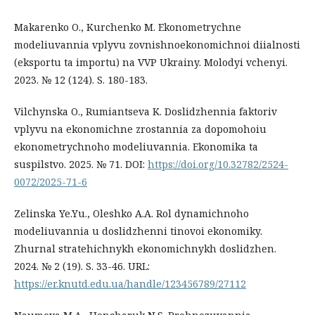
Makarenko O., Kurchenko M. Ekonometrychne
modeliuvannia vplyvu zovnishnoekonomichnoi diialnosti
(eksportu ta importu) na VVP Ukrainy. Molodyi vchenyi.
2023. № 12 (124). S. 180-183.
Vilchynska O., Rumiantseva K. Doslidzhennia faktoriv
vplyvu na ekonomichne zrostannia za dopomohoiu
ekonometrychnoho modeliuvannia. Ekonomika ta
suspilstvo. 2025. № 71. DOI:
https://doi.org/10.32782/2524-
0072/2025-71-6
Zelinska Ye.Yu., Oleshko A.A. Rol dynamichnoho
modeliuvannia u doslidzhenni tinovoi ekonomiky.
Zhurnal stratehichnykh ekonomichnykh doslidzhen.
2024. № 2 (19). S. 33-46. URL:
https://er.knutd.edu.ua/handle/123456789/27112