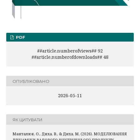
PDF
##article.numberofviews## 92
##article.numberofdownloads## 48
ОПУБЛІКОВАНО
2026-05-11
ЯК ЦИТУВАТИ
Манталюк, О., Диха, В., & Диха, М. (2026). МОДЕЛЮВАННЯ