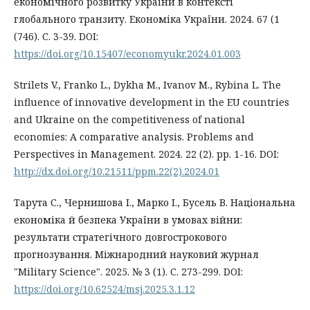
економічного розвитку України в контексті
глобального транзиту. Економіка України. 2024. 67 (1
(746). С. 3-39. DOI:
https://doi.org/10.15407/economyukr.2024.01.003
Strilets V., Franko L., Dykha M., Ivanov M., Rybina L. The
influence of innovative development in the EU countries
and Ukraine on the competitiveness of national
economies: A comparative analysis. Problems and
Perspectives in Management. 2024. 22 (2). pp. 1-16. DOI:
http://dx.doi.org/10.21511/ppm.22(2).2024.01
Тарута С., Чернишова І., Марко І., Бусель В. Національна
економіка й безпека України в умовах війни:
результати стратегічного довгострокового
прогнозування. Міжнародний науковий журнал
"Military Science". 2025. № 3 (1). С. 273-299. DOI:
https://doi.org/10.62524/msj.2025.3.1.12