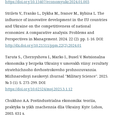
https://doi.org/10.15407/economyukr.2024.01.003
Strilets V., Franko L., Dykha M., Ivanov M., Rybina L. The
influence of innovative development in the EU countries
and Ukraine on the competitiveness of national
economies: A comparative analysis. Problems and
Perspectives in Management. 2024. 22 (2). pp. 1-16. DOI:
http://dx.doi.org/10.21511/ppm.22(2).2024.01
Taruta S., Chernyshova I., Marko I., Busel V. Natsionalna
ekonomika y bezpeka Ukrainy v umovakh viiny: rezultaty
stratehichnoho dovhostrokovoho prohnozuvannia.
Mizhnarodnyi naukovyi zhurnal "Military Science". 2025.
№ 3 (1). S. 273-299. DOI:
https://doi.org/10.62524/msj.2025.3.1.12
Chukhno A.A. Postindustrialna ekonomika: teoriia,
praktyka ta yikh znachennia dlia Ukrainy. Kyiv: Lohos,
2003. 631 s.