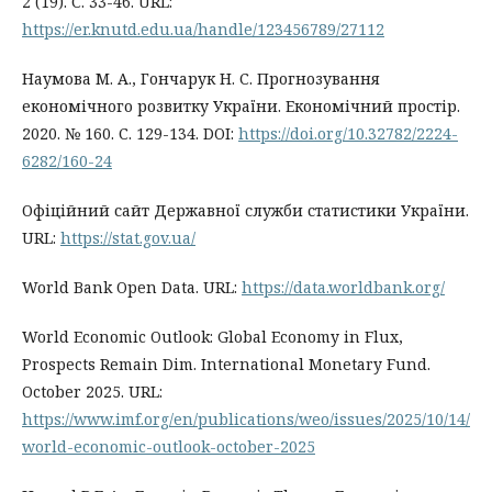
2 (19). С. 33-46. URL:
https://er.knutd.edu.ua/handle/123456789/27112
Наумова М. А., Гончарук Н. С. Прогнозування
економічного розвитку України. Економічний простір.
2020. № 160. С. 129-134. DOI:
https://doi.org/10.32782/2224-
6282/160-24
Офіційний сайт Державної служби статистики України.
URL:
https://stat.gov.ua/
World Bank Open Data. URL:
https://data.worldbank.org/
World Economic Outlook: Global Economy in Flux,
Prospects Remain Dim. International Monetary Fund.
October 2025. URL:
https://www.imf.org/en/publications/weo/issues/2025/10/14/
world-economic-outlook-october-2025