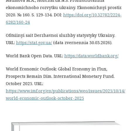
Naumova M.A., Honcharuk N.S. Prohnozuvannia
ekonomichnoho rozvytku ukrainy. Ekonomichnyi prostir.
2020. № 160. S. 129-134. DOI:
https://doi.org/10.32782/2224-
6282/160-24
Ofitsiinyi sait Derzhavnoi sluzhby statystyky Ukrainy.
URL:
https://stat.gov.ua/
(data zvernennia 30.03.2026).
World Bank Open Data. URL:
https://data.worldbank.org/
World Economic Outlook: Global Economy in Flux,
Prospects Remain Dim. International Monetary Fund.
October 2025. URL:
https://www.imf.org/en/publications/weo/issues/2025/10/14/
world-economic-outlook-october-2025