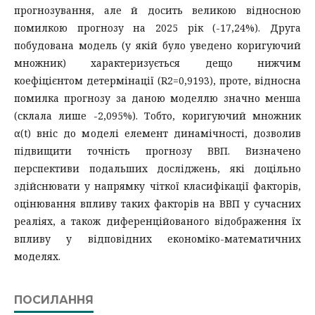
прогнозування, але й досить великою відносною
помилкою прогнозу на 2025 рік (-17,24%). Друга
побудована модель (у якій було уведено коригуючий
множник) характеризується дещо нижчим
коефіцієнтом детермінації (R2=0,9193), проте, відносна
помилка прогнозу за даною моделлю значно менша
(склала лише -2,095%). Тобто, коригуючий множник
α(t) вніс до моделі елемент динамічності, дозволив
підвищити точність прогнозу ВВП. Визначено
перспективи подальших досліджень, які доцільно
здійснювати у напрямку чіткої класифікації факторів,
оцінювання впливу таких факторів на ВВП у сучасних
реаліях, а також диференційованого відображення їх
впливу у відповідних економіко-математичних
моделях.
ПОСИЛАННЯ