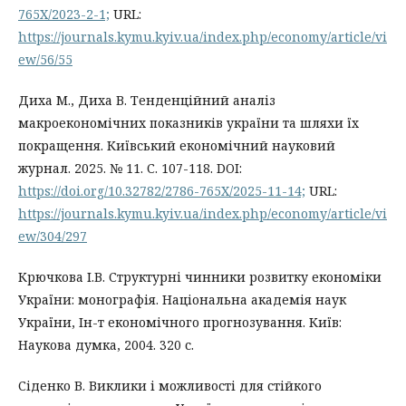
765X/2023-2-1;
URL:
https://journals.kymu.kyiv.ua/index.php/economy/article/vi
ew/56/55
Диха М., Диха В. Тенденційний аналіз
макроекономічних показників україни та шляхи їх
покращення. Київський економічний науковий
журнал. 2025. № 11. С. 107-118. DOI:
https://doi.org/10.32782/2786-765X/2025-11-14;
URL:
https://journals.kymu.kyiv.ua/index.php/economy/article/vi
ew/304/297
Крючкова І.В. Структурні чинники розвитку економіки
України: монографія. Національна академія наук
України, Ін-т економічного прогнозування. Київ:
Наукова думка, 2004. 320 с.
Сіденко В. Виклики і можливості для стійкого