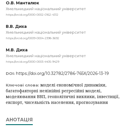
О.В. Манталюк
Хмельницький національний університет
https://orcid.org/0000-0002-0162-4312
В.В. Диха
Хмельницький національний університет
https://orcid.org/0009-0004-2398-3692
М.В. Диха
Хмельницький національний університет
https://orcid.org/0000-0003-4405-9429
https://doi.org/10.32782/2786-765X/2026-13-19
DOI:
моделі економічної динаміки,
Ключові слова:
багатофакторні нелінійні регресійні моделі,
моделювання ВВП, геополітичні виклики, інвестиції,
експорт, чисельність населення, прогнозування
АНОТАЦІЯ