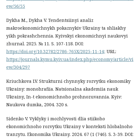
ew/56/55
Dykha M., Dykha V. Tendentsiinyi analiz
makroekonomichnykh pokaznykiv Ukrainy ta shliakhy
yikh pokrashchennia. Kyivskyi ekonomichnyi naukovyi
zhurnal. 2025. № 11. S. 107-118. DOI:
https://doi.org/10.32782/2786-765X/2025-11-14;
URL:
https://journals.kymu.kyiv.ua/index.php/economy/article/vi
ew/304/297
Kriuchkova I.V. Strukturni chynnyky rozvytku ekonomiky
Ukrainy: monohrafiia. Natsionalna akademiia nauk
Ukrainy, In-t ekonomichnoho prohnozuvannia. Kyiv:
Naukova dumka, 2004. 320 s.
Sidenko V. Vyklyky i mozhlyvosti dlia stiikoho
ekonomichnoho rozvytku Ukrainy v konteksti hlobalnoho
tranzytu. Ekonomika Ukrainy. 2024. 67 (1 (746). S. 3-39. DOI: