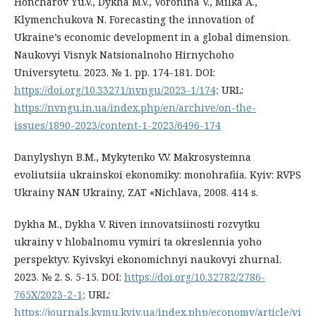
Honcharov Yu.V., Dykha M.V., Voronina V., Milka A.,
Klymenchukova N. Forecasting the innovation of
Ukraine’s economic development in a global dimension.
Naukovyi Visnyk Natsionalnoho Hirnychoho
Universytetu. 2023. № 1. pp. 174-181. DOI:
https://doi.org/10.33271/nvngu/2023-1/174;
URL:
https://nvngu.in.ua/index.php/en/archive/on-the-
issues/1890-2023/content-1-2023/6496-174
Danylyshyn B.M., Mykytenko V.V. Makrosystemna
evoliutsiia ukrainskoi ekonomiky: monohrafiia. Kyiv: RVPS
Ukrainy NAN Ukrainy, ZAT «Nichlava, 2008. 414 s.
Dykha M., Dykha V. Riven innovatsiinosti rozvytku
ukrainy v hlobalnomu vymiri ta okreslennia yoho
perspektyv. Kyivskyi ekonomichnyi naukovyi zhurnal.
2023. № 2. S. 5-15. DOI:
https://doi.org/10.32782/2786-
765X/2023-2-1;
URL:
https://journals.kymu.kyiv.ua/index.php/economy/article/vi