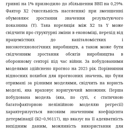
гривні на 1% призводило до збільшення ВВП на 0,29%.
Фактор X2 (чисельність населення) при зменшенні
обумовлює зростання значення результуючого
показника (Y). Така кореляція між X2 та Y може
свідчити про структурні зміни в економіці, перехід від
працемістких до капіталомістких і
високотехнологічних виробництв, а також може бути
свідченням зростання обсягів виробництва в
оборонному секторі під час війни. За побудованими
моделями здійснено прогноз на 2025 рік. Порівняння
відносних похибок для прогнозних значень, що були
отримані за різними моделями, свідчить на користь
моделі, яка враховує коригуючий множник. Перша
побудована модель (яка, по суті, є статичною
багатофакторною нелінійною моделлю регресії)
характеризується високим значенням коефіцієнта
детермінації (R2=0,96117), що вказує на її адекватність
вихідним даним, можливість використання для