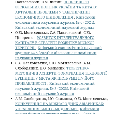
Павловський, В.М. Лисий,
ОСОБЛИВОСТІ
ФІСКАЛЬНИХ ПОЛІТИК УКРАЇНИ ТА КИТАЮ:
АКТУАЛЬНІ ПРОБЛЕМИ У ЗАБЕЗПЕЧЕННІ
ЕКОНОМІЧНОГО ВІДНОВЛЕННЯ
,
Київський
економічний науковий журнал: № 6 (2024):
Київський економічний науковий журнал
О.Ю. Могилевська, С.А. Павловський, С.Ю.
Ціпоренко,
РОЗВИТОК ІНТЕЛЕКТУАЛЬНОГО
КАПІТАЛУ В СТРАТЕГІЇ РОЗВИТКУ МІСЬКОЇ
ТЕРИТОРІЇ
,
Київський економічний науковий
журнал: № 5 (2024): Київський економічний
науковий журнал
С.А. Павловський, О.Ю. Могилевська, А.М.
Слободяник, Н.О. Мельник,
ТЕОРЕТИКО-
МЕТОДИЧНІ АСПЕКТИ ФОРМУВАННЯ ТЕХНОЛОГІЇ
БРЕНДИНГУ МІСТА ЯК ІНСТРУМЕНТУ ЙОГО
ПРИВАБЛИВОСТІ
,
Київський економічний
науковий журнал: № 3 (2023): Київський
економічний науковий журнал
А.М. Слободяник, І.Ю. Салькова, О.Ю. Могилевська,
КОНКУРЕНЦІЯ НА МІЖНАРОДНИХ АВІАРИНКАХ:
УПРАВЛІННЯ БІЗНЕС-МОДЕЛЯМИ
,
Київський
економічний науковий журнал: № 2 (2023):