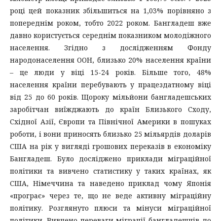
році цей показник збільшиться на 1,03% порівняно з
попереднім роком, тобто 2022 роком. Бангладеш вже
давно користується середнім показником молодіжного
населення. Згідно з дослідженням Фонду
народонаселення ООН, близько 20% населення країни
– це люди у віці 15-24 років. Більше того, 48%
населення країни перебувають у працездатному віці
від 25 до 60 років. Щороку мільйони бангладешських
заробітчан виїжджають до країн Близького Сходу,
Східної Азії, Європи та Північної Америки в пошуках
роботи, і вони приносять близько 25 мільярдів доларів
США на рік у вигляді грошових переказів в економіку
Бангладеш. Було досліджено приклади міграційної
політики та вивчено статистику у таких країнах, як
США, Німеччина та наведено приклад чому Японія
«програє» через те, що не веде активну міграційну
політику. Розглянуто плюси та мінуси міграційної
політики. Вивчено переваги міграції бангладешців до