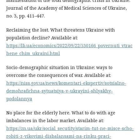
manifestation of the total demographic crisis in Ukraine.
Journal of the Academy of Medical Sciences of Ukraine,
no. 3, pp. 411–447.
Reclaiming the lost. What threatens Ukraine with
population decline? Available at:
https://lb.ua/economics/2022/09/22/530166_povernuti_vtrac
hene_chim_ukraini.html
Socio-demographic situation in Ukraine: ways to
overcome the consequences of war. Available at:
https://niss.gov.ua/news/komentari-ekspertiv/sotsialno-
demohrafichna-sytuatsiya-v-ukrayini-shlyakhy-
podolannya
No place for the elderly here. What to do with age
imbalances in the labor market. Available at:
https://zn.ua/ukr/social_secutity/starim-tut-ne-misce-scho-
robiti-z-vikovimi-disbalansami-na-rinku-praci-