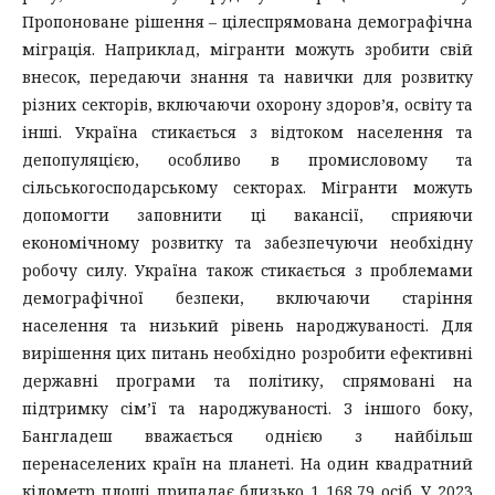
Пропоноване рішення – цілеспрямована демографічна
міграція. Наприклад, мігранти можуть зробити свій
внесок, передаючи знання та навички для розвитку
різних секторів, включаючи охорону здоров’я, освіту та
інші. Україна стикається з відтоком населення та
депопуляцією, особливо в промисловому та
сільськогосподарському секторах. Мігранти можуть
допомогти заповнити ці вакансії, сприяючи
економічному розвитку та забезпечуючи необхідну
робочу силу. Україна також стикається з проблемами
демографічної безпеки, включаючи старіння
населення та низький рівень народжуваності. Для
вирішення цих питань необхідно розробити ефективні
державні програми та політику, спрямовані на
підтримку сім’ї та народжуваності. З іншого боку,
Бангладеш вважається однією з найбільш
перенаселених країн на планеті. На один квадратний
кілометр площі припадає близько 1 168,79 осіб. У 2023