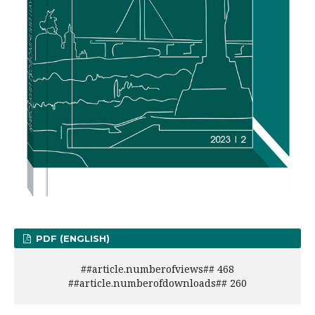
PDF (ENGLISH)
##article.numberofviews## 468
##article.numberofdownloads## 260