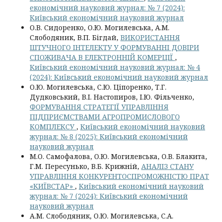
економічний науковий журнал: № 7 (2024):
Київський економічний науковий журнал
О.В. Сидоренко, О.Ю. Могилевська, А.М.
Слободяник, В.П. Бігдай,
ВИКОРИСТАННЯ
ШТУЧНОГО ІНТЕЛЕКТУ У ФОРМУВАННІ ДОВІРИ
СПОЖИВАЧА В ЕЛЕКТРОННІЙ КОМЕРЦІЇ
,
Київський економічний науковий журнал: № 4
(2024): Київський економічний науковий журнал
О.Ю. Могилевська, С.Ю. Ціпоренко, Т.Г.
Дудковський, В.І. Настопиров, І.Ю. Фільченко,
ФОРМУВАННЯ СТРАТЕГІЇ УПРАВЛІННЯ
ПІДПРИЄМСТВАМИ АГРОПРОМИСЛОВОГО
КОМПЛЕКСУ
,
Київський економічний науковий
журнал: № 8 (2025): Київський економічний
науковий журнал
М.О. Самофалова, О.Ю. Могилевська, О.В. Блакита,
Г.М. Пересунько, В.Б. Крижній,
АНАЛІЗ СТАНУ
УПРАВЛІННЯ КОНКУРЕНТОСПРОМОЖНІСТЮ ПРАТ
«КИЇВСТАР»
,
Київський економічний науковий
журнал: № 7 (2024): Київський економічний
науковий журнал
А.М. Слободяник, О.Ю. Могилевська, С.А.