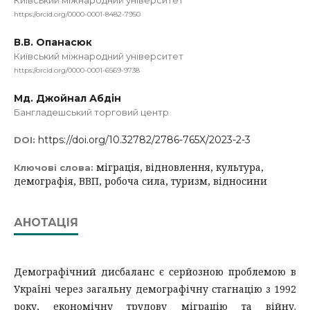
Київський міжнародний університет
https://orcid.org/0000-0001-8482-7950
В.В. Опанасюк
Київський міжнародний університет
https://orcid.org/0000-0001-6569-9738
Мд. Джойнал Абдін
Бангладешський торговий центр
https://doi.org/10.32782/2786-765X/2023-2-3
DOI:
міграція, відновлення, культура,
Ключові слова:
демографія, ВВП, робоча сила, туризм, відносини
АНОТАЦІЯ
Демографічний дисбаланс є серйозною проблемою в
Україні через загальну демографічну стагнацію з 1992
року, економічну трудову міграцію та війну.