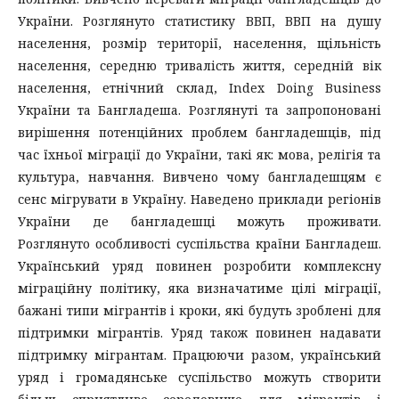
України. Розглянуто статистику ВВП, ВВП на душу
населення, розмір території, населення, щільність
населення, середню тривалість життя, середній вік
населення, етнічний склад, Index Doing Business
України та Бангладеша. Розглянуті та запропоновані
вирішення потенційних проблем бангладешців, під
час їхньої міграції до України, такі як: мова, релігія та
культура, навчання. Вивчено чому бангладешцям є
сенс мігрувати в Україну. Наведено приклади регіонів
України де бангладешці можуть проживати.
Розглянуто особливості суспільства країни Бангладеш.
Український уряд повинен розробити комплексну
міграційну політику, яка визначатиме цілі міграції,
бажані типи мігрантів і кроки, які будуть зроблені для
підтримки мігрантів. Уряд також повинен надавати
підтримку мігрантам. Працюючи разом, український
уряд і громадянське суспільство можуть створити